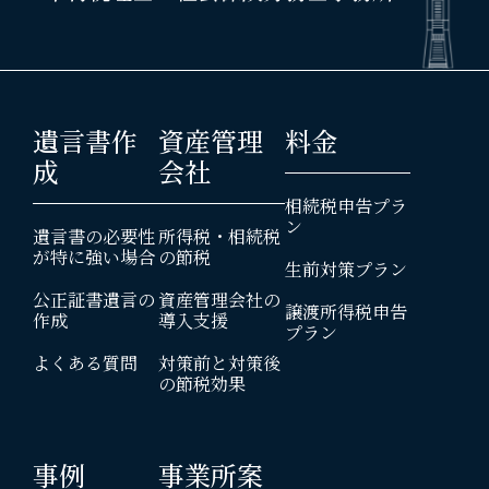
遺言書作
資産管理
料金
成
会社
相続税申告プラ
ン
遺言書の必要性
所得税・相続税
が特に強い場合
の節税
生前対策プラン
公正証書遺言の
資産管理会社の
譲渡所得税申告
作成
導入支援
プラン
よくある質問
対策前と対策後
の節税効果
事例
事業所案