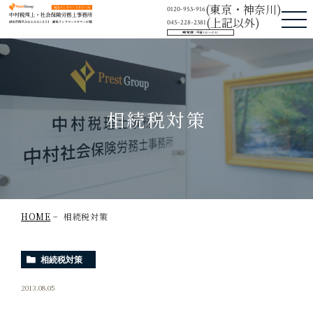
中村税理士・社会保険労務士事務所
(東京・神奈川)
0120-953-916
(上記以外)
045-228-2381
受付時間：平日9:30〜17:30
相続税対策
HOME
相続税対策
相続税対策
2013.08.05