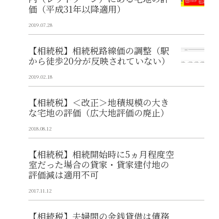
価（平成31年以降適用）
2019.07.28
【相続税】相続税路線価の調整（駅
から徒歩20分が反映されていない）
2019.02.18
【相続税】＜改正＞地積規模の大き
な宅地の評価（広大地評価の廃止）
2018.08.12
【相続税】相続開始時に5ヵ月程度空
室だった場合の貸家・貸家建付地の
評価減は適用不可
2017.11.12
【相続税】夫婦間の金銭貸借は債務