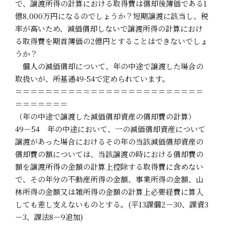
で、譲渡所得の計算における取得費は償却後簿価である1
億8,000万円になるのでしょうか？短期譲渡に該当し、税
率が高いため、減価償却しないで譲渡所得の計算におけ
る取得費を期首簿価の2億円とすることはできないでしょ
うか？
個人の減価償却について、年の中途で譲渡した場合の
取扱いが、所基通49-54で定められています。
＝＝＝＝＝＝＝＝＝＝＝＝＝＝＝＝＝＝＝＝＝＝＝＝＝
＝＝＝＝＝＝＝
（年の中途で譲渡した減価償却資産の償却費の計算）
49－54 年の中途において、一の減価償却資産について
譲渡があった場合におけるその年の当該減価償却資産の
償却費の額については、当該譲渡の時における償却費の
額を譲渡所得の金額の計算上控除する取得費に含めない
で、その年分の不動産所得の金額、事業所得の金額、山
林所得の金額又は雑所得の金額の計算上必要経費に算入
しても差し支えないものとする。(平13課個2－30、課資3
－3、課法8－9追加)