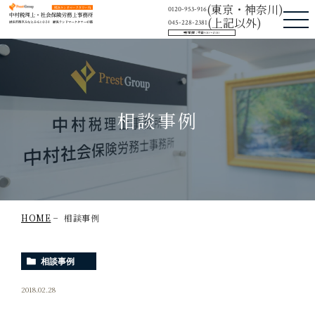
中村税理士・社会保険労務士事務所
(東京・神奈川)
0120-953-916
(上記以外)
045-228-2381
受付時間：平日9:30〜17:30
相談事例
HOME
相談事例
相談事例
2018.02.28