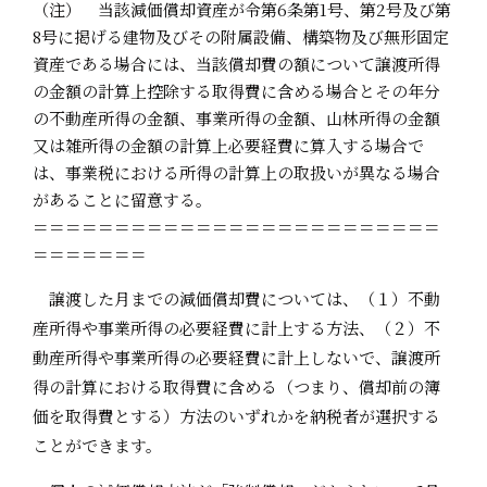
（注） 当該減価償却資産が令第6条第1号、第2号及び第
8号に掲げる建物及びその附属設備、構築物及び無形固定
資産である場合には、当該償却費の額について譲渡所得
の金額の計算上控除する取得費に含める場合とその年分
の不動産所得の金額、事業所得の金額、山林所得の金額
又は雑所得の金額の計算上必要経費に算入する場合で
は、事業税における所得の計算上の取扱いが異なる場合
があることに留意する。
＝＝＝＝＝＝＝＝＝＝＝＝＝＝＝＝＝＝＝＝＝＝＝＝＝
＝＝＝＝＝＝＝
譲渡した月までの減価償却費については、（１）不動
産所得や事業所得の必要経費に計上する方法、（２）不
動産所得や事業所得の必要経費に計上しないで、譲渡所
得の計算における取得費に含める（つまり、償却前の簿
価を取得費とする）方法のいずれかを納税者が選択する
ことができます。