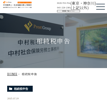
中村税理士・社会保険労務士事務所
(東京・神奈川)
0120-953-916
(上記以外)
045-228-2381
受付時間：平日9:30〜17:30
相続税申告
HOME
相続税申告
相続税申告
2015.07.19