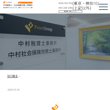
中村税理士・社会保険労務士事務所
(東京・神奈川)
0120-953-916
(上記以外)
045-228-2381
受付時間：平日9:30〜17:30
HOME
2025.07.19