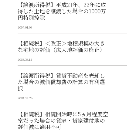
【譲渡所得税】平成21年、22年に取
得した土地を譲渡した場合の1000万
円特別控除
2019.01.03
【相続税】＜改正＞地積規模の大き
な宅地の評価（広大地評価の廃止）
2018.08.12
【譲渡所得税】賃貸不動産を売却し
た場合の減価償却費の計算の有利選
択
2018.02.28
【相続税】相続開始時に5ヵ月程度空
室だった場合の貸家・貸家建付地の
評価減は適用不可