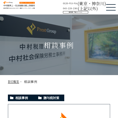
中村税理士・社会保険労務士事務所
(東京・神奈川)
0120-953-916
(上記以外)
045-228-2381
受付時間：平日9:30〜17:30
相談事例
HOME
相談事例
相談事例
贈与税対策