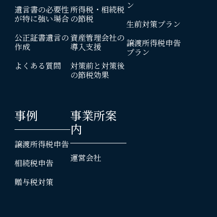
ン
遺言書の必要性
所得税・相続税
が特に強い場合
の節税
生前対策プラン
公正証書遺言の
資産管理会社の
譲渡所得税申告
作成
導入支援
プラン
よくある質問
対策前と対策後
の節税効果
事例
事業所案
内
譲渡所得税申告
運営会社
相続税申告
贈与税対策